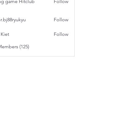
g game Hitclub
Follow
or.bj88ryukyu
Follow
 Kiet
Follow
Members (125)