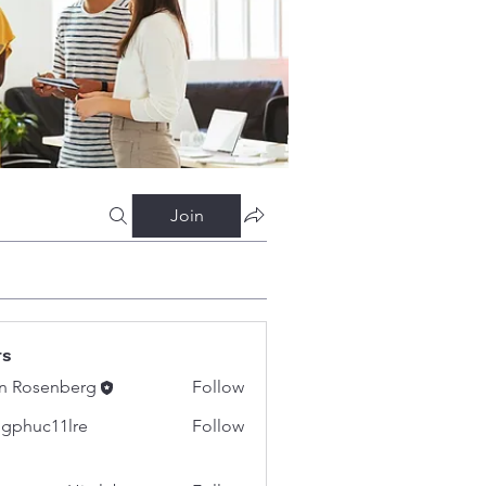
Join
rs
n Rosenberg
Follow
gphuc11lre
Follow
c11lre