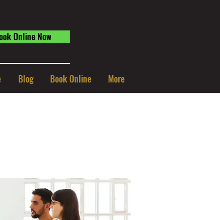
ook Online Now
e
Blog
Book Online
More