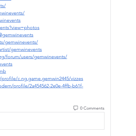
ts/
mwinevents/
winevents
vents?view=photos
/@gemwinevents
cts/gemwinevents/
artist/gemwinevents
org/forum/users/gemwinevents/
events
5mb
p/profile/c.ng.game.gemwin2445/vizzes
dern/profile/2a454562-2e0e-4ffb-b61f-
0 Comments