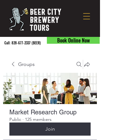
Book Online Now
Call:
828-677-2337
(BEER) ​
Groups
Market Research Group
Public
·
125 members
Join