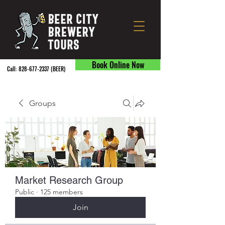
Book Online Now
Call:
828-677-2337
(BEER) ​
Groups
Market Research Group
Public
·
125 members
Join