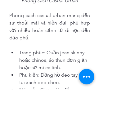
Phong cách Casual Urban
Phong cách casual urban mang đến 
sự thoải mái và hiện đại, phù hợp 
với nhiều hoàn cảnh từ đi học đến 
dạo phố.
Trang phục: Quần jean skinny 
hoặc chinos, áo thun đơn giản 
hoặc sơ mi cá tính.
Phụ kiện: Đồng hồ đeo tay và 
túi xách đeo chéo.
Màu sắc: Chọn giày đốc nam 
màu đen, xám hoặc nâu để tạo 
sự thanh lịch và lịch lãm.
Phong cách casual urban với giày đế 
đốc sẽ giúp bạn tỏa sáng mà không 
cầu kỳ, thích hợp cho những buổi 