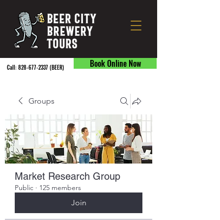
Book Online Now
Call:
828-677-2337
(BEER) ​
Groups
Market Research Group
Public
·
125 members
Join