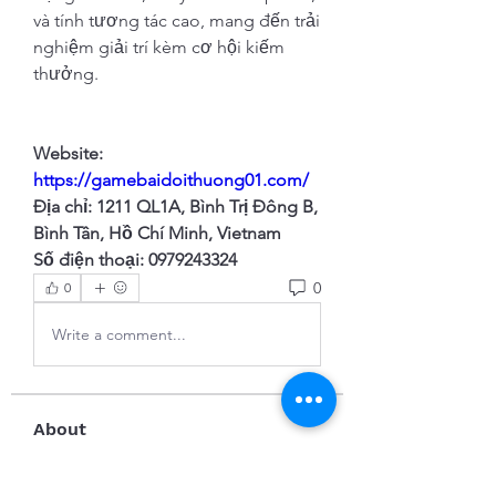
và tính tương tác cao, mang đến trải 
nghiệm giải trí kèm cơ hội kiếm 
thưởng.
Website: 
https://gamebaidoithuong01.com/
Địa chỉ: 1211 QL1A, Bình Trị Đông B, 
Bình Tân, Hồ Chí Minh, Vietnam
Số điện thoại: 0979243324
0
0
Write a comment...
About
Welcome to the group! You can
connect with other members, ge
...