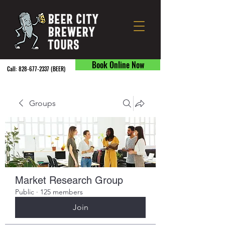
Book Online Now
Call:
828-677-2337
(BEER) ​
Groups
Market Research Group
Public
·
125 members
Join