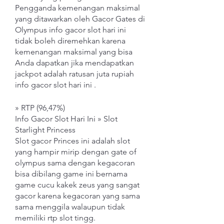
Pengganda kemenangan maksimal 
yang ditawarkan oleh Gacor Gates di 
Olympus info gacor slot hari ini 
tidak boleh diremehkan karena 
kemenangan maksimal yang bisa 
Anda dapatkan jika mendapatkan 
jackpot adalah ratusan juta rupiah 
info gacor slot hari ini .
» RTP (96,47%)
Info Gacor Slot Hari Ini » Slot 
Starlight Princess
Slot gacor Princes ini adalah slot 
yang hampir mirip dengan gate of 
olympus sama dengan kegacoran 
bisa dibilang game ini bernama 
game cucu kakek zeus yang sangat 
gacor karena kegacoran yang sama 
sama menggila walaupun tidak 
memiliki rtp slot tingg.