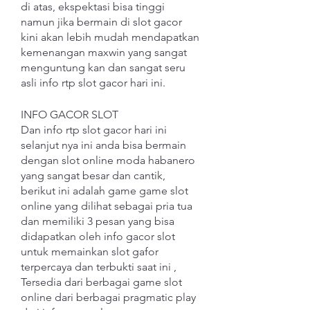
di atas, ekspektasi bisa tinggi 
namun jika bermain di slot gacor 
kini akan lebih mudah mendapatkan 
kemenangan maxwin yang sangat 
menguntung kan dan sangat seru 
asli info rtp slot gacor hari ini.
INFO GACOR SLOT
Dan info rtp slot gacor hari ini 
selanjut nya ini anda bisa bermain 
dengan slot online moda habanero 
yang sangat besar dan cantik, 
berikut ini adalah game game slot 
online yang dilihat sebagai pria tua 
dan memiliki 3 pesan yang bisa 
didapatkan oleh info gacor slot 
untuk memainkan slot gafor 
terpercaya dan terbukti saat ini , 
Tersedia dari berbagai game slot 
online dari berbagai pragmatic play 