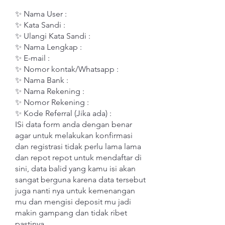
✨ Nama User :
✨ Kata Sandi :
✨ Ulangi Kata Sandi :
✨ Nama Lengkap :
✨ E-mail :
✨ Nomor kontak/Whatsapp :
✨ Nama Bank :
✨ Nama Rekening :
✨ Nomor Rekening :
✨ Kode Referral (Jika ada) :
ISi data form anda dengan benar 
agar untuk melakukan konfirmasi 
dan registrasi tidak perlu lama lama 
dan repot repot untuk mendaftar di 
sini, data balid yang kamu isi akan 
sangat berguna karena data tersebut 
juga nanti nya untuk kemenangan 
mu dan mengisi deposit mu jadi 
makin gampang dan tidak ribet 
pastinya.