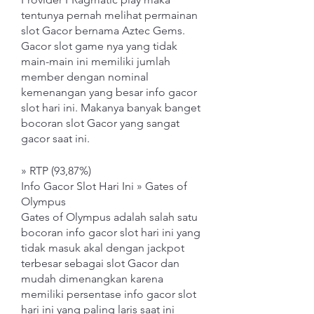
tentunya pernah melihat permainan 
slot Gacor bernama Aztec Gems. 
Gacor slot game nya yang tidak 
main-main ini memiliki jumlah 
member dengan nominal 
kemenangan yang besar info gacor 
slot hari ini. Makanya banyak banget 
bocoran slot Gacor yang sangat 
gacor saat ini.
» RTP (93,87%)
Info Gacor Slot Hari Ini » Gates of 
Olympus
Gates of Olympus adalah salah satu 
bocoran info gacor slot hari ini yang 
tidak masuk akal dengan jackpot 
terbesar sebagai slot Gacor dan 
mudah dimenangkan karena 
memiliki persentase info gacor slot 
hari ini yang paling laris saat ini 