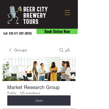
Book Online Now
Call:
828-677-2337
(BEER) ​
Groups
Market Research Group
Public
·
125 members
Join