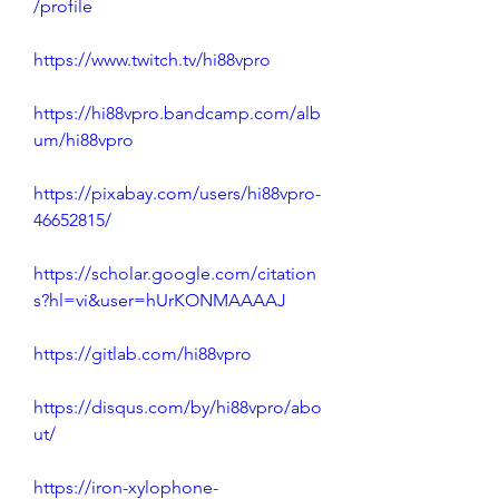
/profile
https://www.twitch.tv/hi88vpro
https://hi88vpro.bandcamp.com/alb
um/hi88vpro
https://pixabay.com/users/hi88vpro-
46652815/
https://scholar.google.com/citation
s?hl=vi&user=hUrKONMAAAAJ
https://gitlab.com/hi88vpro
https://disqus.com/by/hi88vpro/abo
ut/
https://iron-xylophone-