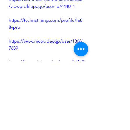
/viewprofilepage/user-id/444011
https://tvchrist.ning.com/profile/hi8
8vpro
https://www.nicovideo.jp/user/13661
7689
https://www.pixiv.net/en/users/11063
5783
https://taylorhicks.ning.com/profile/
hi88vpro
https://colab.research.google.com/
drive/1s16wWf9x6UfASeADWHCyvih
-aHWQo1CQ?usp=sharing