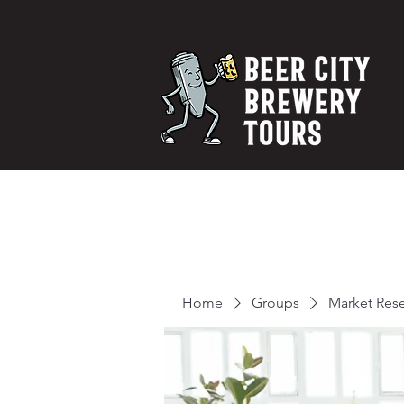
Home
Groups
Market Res