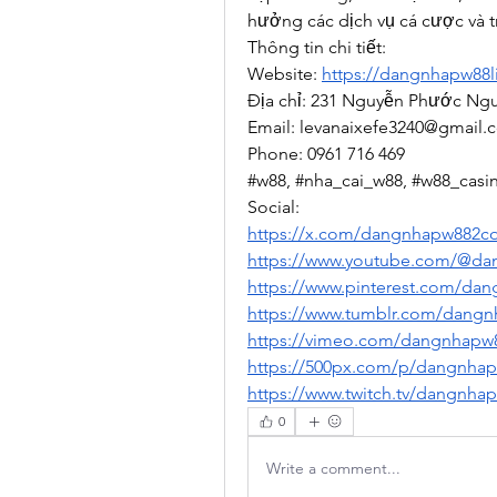
hưởng các dịch vụ cá cược và t
Thông tin chi tiết:
Website:
https://dangnhapw88
Địa chỉ: 231 Nguyễn Phước Ng
Email: 
levanaixefe3240@gmail.
Phone: 0961 716 469
#w88, #nha_cai_w88, #w88_casi
Social: 
https://x.com/dangnhapw882
https://www.youtube.com/@d
https://www.pinterest.com/d
https://www.tumblr.com/dang
https://vimeo.com/dangnhap
https://500px.com/p/dangnha
https://www.twitch.tv/dangnh
0
Write a comment...