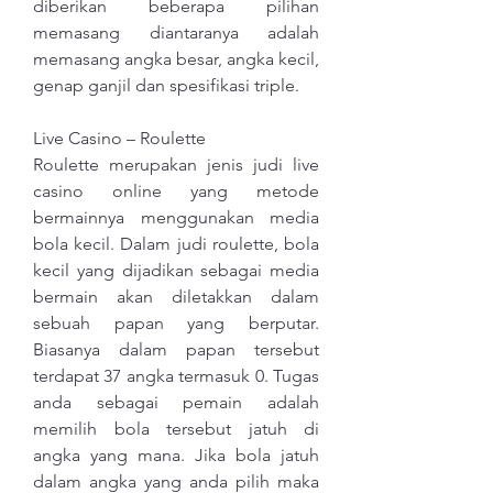
diberikan beberapa pilihan 
memasang diantaranya adalah 
memasang angka besar, angka kecil, 
genap ganjil dan spesifikasi triple.
Live Casino – Roulette
Roulette merupakan jenis judi live 
casino online yang metode 
bermainnya menggunakan media 
bola kecil. Dalam judi roulette, bola 
kecil yang dijadikan sebagai media 
bermain akan diletakkan dalam 
sebuah papan yang berputar. 
Biasanya dalam papan tersebut 
terdapat 37 angka termasuk 0. Tugas 
anda sebagai pemain adalah 
memilih bola tersebut jatuh di 
angka yang mana. Jika bola jatuh 
dalam angka yang anda pilih maka 