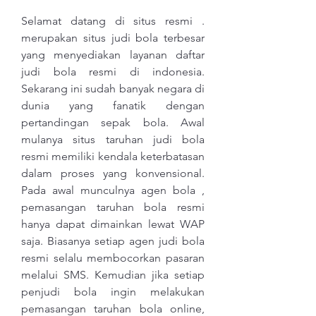
Selamat datang di situs resmi . 
merupakan situs judi bola terbesar 
yang menyediakan layanan daftar 
judi bola resmi di indonesia. 
Sekarang ini sudah banyak negara di 
dunia yang fanatik dengan 
pertandingan sepak bola. Awal 
mulanya situs taruhan judi bola 
resmi memiliki kendala keterbatasan 
dalam proses yang konvensional. 
Pada awal munculnya agen bola , 
pemasangan taruhan bola resmi 
hanya dapat dimainkan lewat WAP 
saja. Biasanya setiap agen judi bola 
resmi selalu membocorkan pasaran 
melalui SMS. Kemudian jika setiap 
penjudi bola ingin melakukan 
pemasangan taruhan bola online, 