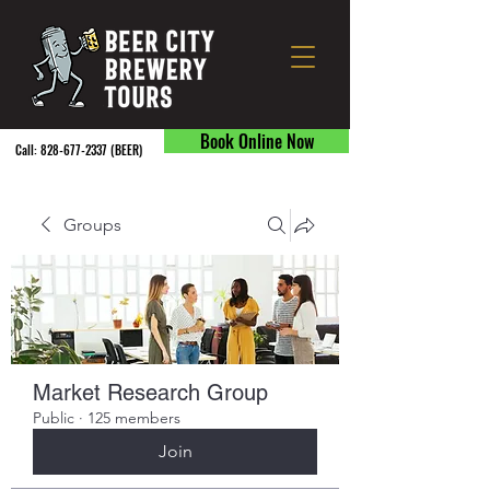
Book Online Now
Call:
828-677-2337
(BEER) ​
Groups
Market Research Group
Public
·
125 members
Join