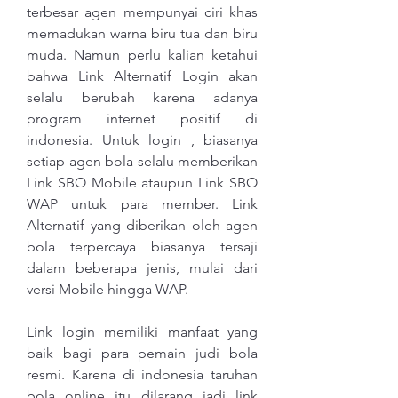
terbesar agen mempunyai ciri khas 
memadukan warna biru tua dan biru 
muda. Namun perlu kalian ketahui 
bahwa Link Alternatif Login akan 
selalu berubah karena adanya 
program internet positif di 
indonesia. Untuk login , biasanya 
setiap agen bola selalu memberikan 
Link SBO Mobile ataupun Link SBO 
WAP untuk para member. Link 
Alternatif yang diberikan oleh agen 
bola terpercaya biasanya tersaji 
dalam beberapa jenis, mulai dari 
versi Mobile hingga WAP.
Link login memiliki manfaat yang 
baik bagi para pemain judi bola 
resmi. Karena di indonesia taruhan 
bola online itu dilarang jadi link 