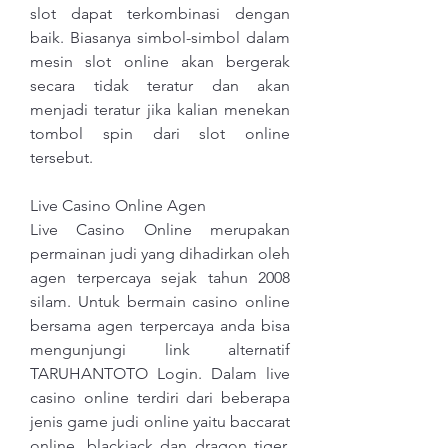
slot dapat terkombinasi dengan 
baik. Biasanya simbol-simbol dalam 
mesin slot online akan bergerak 
secara tidak teratur dan akan 
menjadi teratur jika kalian menekan 
tombol spin dari slot online 
tersebut.
Live Casino Online Agen
Live Casino Online merupakan 
permainan judi yang dihadirkan oleh 
agen terpercaya sejak tahun 2008 
silam. Untuk bermain casino online 
bersama agen terpercaya anda bisa 
mengunjungi link alternatif 
TARUHANTOTO Login. Dalam live 
casino online terdiri dari beberapa 
jenis game judi online yaitu baccarat 
online, blackjack dan dragon tiger. 