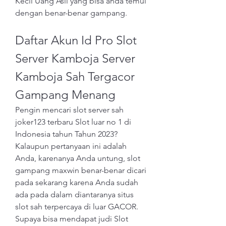
Kecil Uang Asli yang bisa anda temui 
dengan benar-benar gampang.
Daftar Akun Id Pro Slot 
Server Kamboja Server 
Kamboja Sah Tergacor 
Gampang Menang
Pengin mencari slot server sah 
joker123 terbaru Slot luar no 1 di 
Indonesia tahun Tahun 2023? 
Kalaupun pertanyaan ini adalah 
Anda, karenanya Anda untung, slot 
gampang maxwin benar-benar dicari 
pada sekarang karena Anda sudah 
ada pada dalam diantaranya situs 
slot sah terpercaya di luar GACOR. 
Supaya bisa mendapat judi Slot 