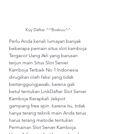
Kuy Daftar ^^Boskuu^^
Perlu Anda kenali lumayan banyak 
beberapa pemain situs slot kamboja 
Tergacor Uang Asli yang barusan 
terjun main Situs Slot Server 
Kamboja Terbaik No 1 Indonesia 
dirugikan oleh faksi yang tidak 
bertanggungjawab, karena gak 
betul tentukan LinkDaftar Slot Server 
Kamboja Kerapkali Jekpot 
gampang free spin. karena itu, tidak 
hanya terang teknik main Anda terus 
harus terang metode tentukan 
Permainan Slot Server Kamboja 