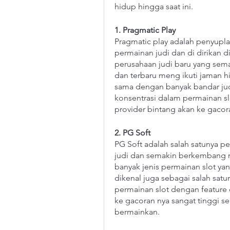
hidup hingga saat ini.
1. Pragmatic Play
Pragmatic play adalah penyuplai
permainan judi dan di dirikan d
perusahaan judi baru yang se
dan terbaru meng ikuti jaman h
sama dengan banyak bandar jud
konsentrasi dalam permainan slo
provider bintang akan ke gacor
2. PG Soft
PG Soft adalah salah satunya p
judi dan semakin berkembang m
banyak jenis permainan slot yang
dikenal juga sebagai salah satu
permainan slot dengan feature
ke gacoran nya sangat tinggi se
bermainkan.