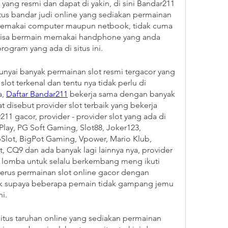
e yang resmi dan dapat di yakin, di sini Bandar211 
tus bandar judi online yang sediakan permainan 
e memakai computer maupun netbook, tidak cuma 
 bisa bermain memakai handphone yang anda 
ogram yang ada di situs ini.
unyai banyak permainan slot resmi tergacor yang 
ot terkenal dan tentu nya tidak perlu di 
, 
Daftar Bandar211
 bekerja sama dengan banyak 
disebut provider slot terbaik yang bekerja 
1 gacor, provider - provider slot yang ada di 
Play, PG Soft Gaming, Slot88, Joker123, 
lot, BigPot Gaming, Vpower, Mario Klub, 
, CQ9 dan ada banyak lagi lainnya nya, provider 
- lomba untuk selalu berkembang meng ikuti 
us permainan slot online gacor dengan 
k supaya beberapa pemain tidak gampang jemu 
i.
situs taruhan online yang sediakan permainan 