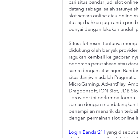
cari situs bandar judi slot onlin
datang sebagai salah satunya si
slot secara online atau onlin
itu saja bahkan juga anda pun
punyai dengan lakukan unduh pr
Situs slot resmi tentunya memp
didukung oleh banyak provider sl
ragukan kembali ke gacoran nya
beberapa perusahaan atau dapat 
sama dengan situs agen Bandar21
situs Janjiwin adalah Pragmatic 
MicroGaming, AdvantPlay, AmbS
Dragoonsoft, ION Slot, JDB Slot
- provider ini berlomba-lomba 
zaman dengan mendatangkan ter
penampilan menarik dan terbai
dengan permainan slot online in
Login Bandar211
 yang disebut 