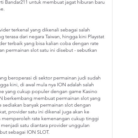
rti Bandar211 untuk membuat jagat hiburan baru 
ne.
vider terkenal yang dikenali sebagai salah 
g terasa dari negara Taiwan, hingga kini Playstat 
der terbaik yang bisa kalian coba dengan rate 
 permainan slot satu ini disebut - sebutkan 
ng beroperasi di sektor permainan judi sudah 
ga kini, di awal mula nya ION adalah salah 
line yang cukup populer dengan game Kasino 
 ION berkembang membuat permainan slot yang 
ne sediakan banyak permainan slot dengan 
, provider satu ini dikenal juga akan ke 
n memperoleh rate kemenangan cukup tinggi 
menjadi satu diantara provider unggulan 
but sebagai ION SLOT.