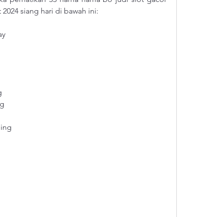
024 siang hari di bawah ini:
ay
g
ng
ming