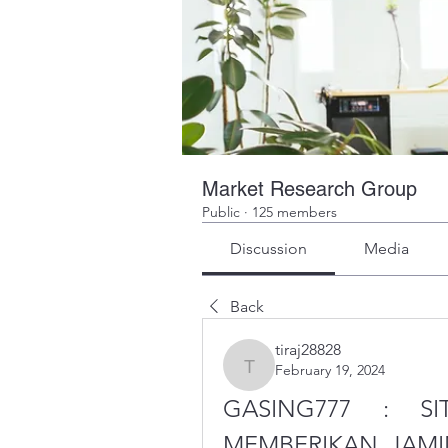
Market Research Group
Public
·
125 members
Discussion
Media
Back
tiraj28828
February 19, 2024
tiraj28828
GASING777 : S
MEMBERIKAN JAMI