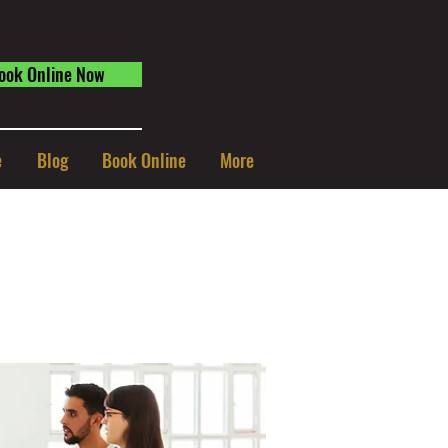
ook Online Now
e
Blog
Book Online
More