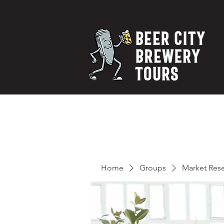
Home
Groups
Market Res