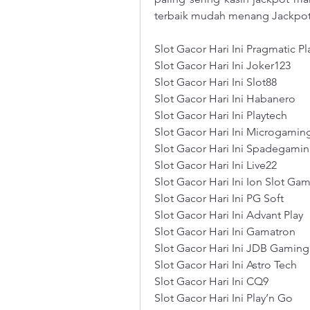
terbaik mudah menang Jackpot 2
Slot Gacor Hari Ini Pragmatic Pl
Slot Gacor Hari Ini Joker123
Slot Gacor Hari Ini Slot88
Slot Gacor Hari Ini Habanero
Slot Gacor Hari Ini Playtech
Slot Gacor Hari Ini Microgamin
Slot Gacor Hari Ini Spadegami
Slot Gacor Hari Ini Live22
Slot Gacor Hari Ini Ion Slot Ga
Slot Gacor Hari Ini PG Soft
Slot Gacor Hari Ini Advant Play
Slot Gacor Hari Ini Gamatron
Slot Gacor Hari Ini JDB Gaming
Slot Gacor Hari Ini Astro Tech
Slot Gacor Hari Ini CQ9
Slot Gacor Hari Ini Play’n Go