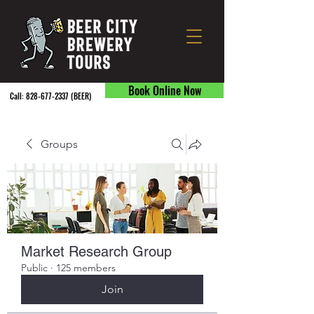
Book Online Now
Call:
828-677-2337
(BEER) ​
Groups
Market Research Group
Public
·
125 members
Join