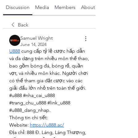
Discussion
Media
Members
About
Back
Samuel Wright
June 14, 2024
U888
 cung cấp tỷ lệ cược hấp dẫn 
và đa dạng trên nhiều môn thể thao, 
bao gồm bóng đá, bóng rổ, quần 
vợt, và nhiều môn khác. Người chơi 
có thể tham gia đặt cược vào các 
giải đấu lớn nhỏ trên toàn thế giới.
#u888 #nha_cai_u888 
#trang_chu_u888 #link_u888 
#u888_dang_nhap.
Thông tin chi tiết:
Website:
https://u888.ac/
Địa chỉ: 888 Đ. Láng, Láng Thượng, 