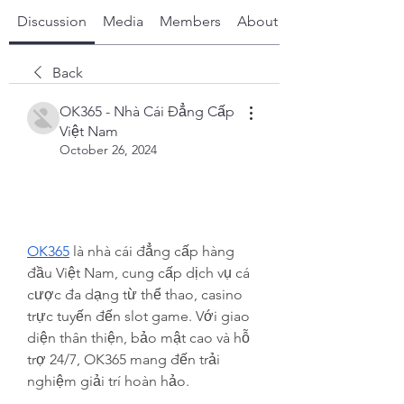
Discussion
Media
Members
About
Back
OK365 - Nhà Cái Đẳng Cấp
Việt Nam
October 26, 2024
OK365
 là nhà cái đẳng cấp hàng 
đầu Việt Nam, cung cấp dịch vụ cá 
cược đa dạng từ thể thao, casino 
trực tuyến đến slot game. Với giao 
diện thân thiện, bảo mật cao và hỗ 
trợ 24/7, OK365 mang đến trải 
nghiệm giải trí hoàn hảo.