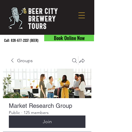
Book Online Now
Call:
828-677-2337
(BEER) ​
Groups
Market Research Group
Public
·
125 members
Join