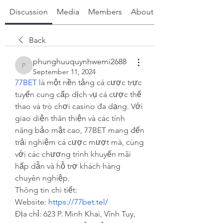
Discussion
Media
Members
About
Back
phunghuuquynhwemi2688
phunghuuquynhwemi2688
September 11, 2024
77BET
 là một nền tảng cá cược trực 
tuyến cung cấp dịch vụ cá cược thể 
thao và trò chơi casino đa dạng. Với 
giao diện thân thiện và các tính 
năng bảo mật cao, 77BET mang đến 
trải nghiệm cá cược mượt mà, cùng 
với các chương trình khuyến mãi 
hấp dẫn và hỗ trợ khách hàng 
chuyên nghiệp.
Thông tin chi tiết:
Website:
https://77bet.tel/
Địa chỉ: 623 P. Minh Khai, Vĩnh Tuy, 