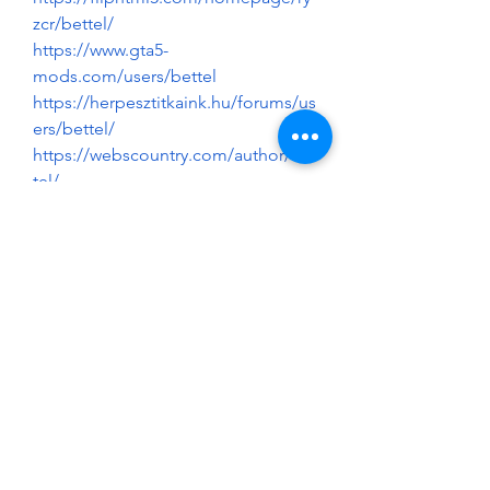
zcr/bettel/
https://www.gta5-
mods.com/users/bettel
https://herpesztitkaink.hu/forums/us
ers/bettel/
https://webscountry.com/author/bet
tel/
https://web.ggather.com/bettel
https://macro.market/company/77b
et-casino
0
0
Write a comment...
About
Welcome to the group! You can